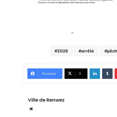
2026
arrêté
pêc
Linkedin
Tu
Facebook
X
Ville de Renwez
Website