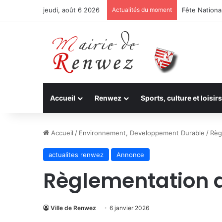
jeudi, août 6 2026
Actualités du moment
Fête National
Accueil
Renwez
Sports, culture et loisirs
Accueil
/
Environnement, Developpement Durable
/
Règ
actualites renwez
Annonce
Règlementation d
Ville de Renwez
6 janvier 2026