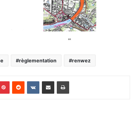
he
règlementation
renwez
mblr
Pinterest
Reddit
VKontakte
Partager par email
Imprimer