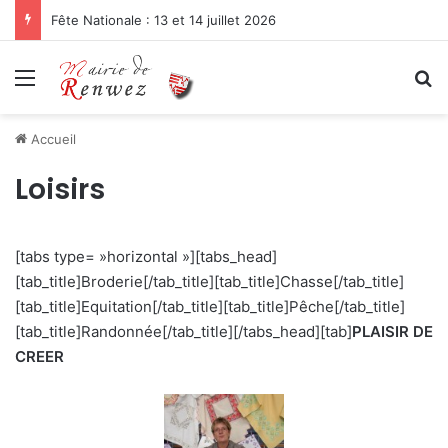
Fête Nationale : 13 et 14 juillet 2026
Menu
R
Accueil
Loisirs
[tabs type= »horizontal »][tabs_head]
[tab_title]Broderie[/tab_title][tab_title]Chasse[/tab_title]
[tab_title]Equitation[/tab_title][tab_title]Pêche[/tab_title]
[tab_title]Randonnée[/tab_title][/tabs_head][tab]
PLAISIR DE
CREER