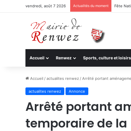
vendredi, août 7 2026
Actualités du moment
Fête Nati
Accueil
Renwez
Sports, culture et loisirs
Accueil
/
actualites renwez
/
Arrêté portant aménagemen
actualites renwez
Annonce
Arrêté portant 
temporaire de la