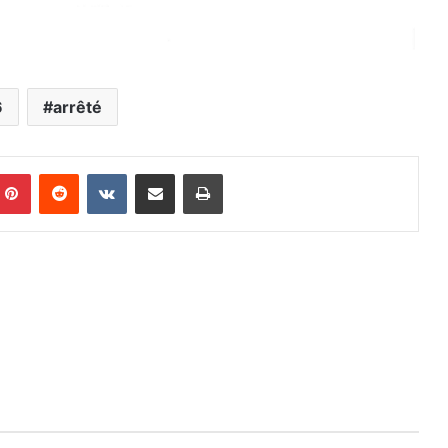
6
arrêté
mblr
Pinterest
Reddit
VKontakte
Partager par email
Imprimer