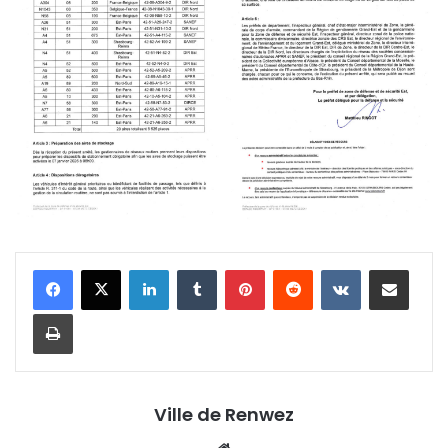
Linkedin
Tumblr
Pinterest
Reddit
VKontakte
Partager par email
Imprimer
Ville de Renwez
Website