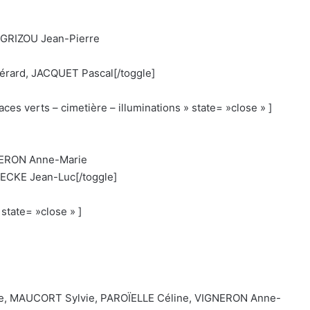
 GRIZOU Jean-Pierre
rard, JACQUET Pascal[/toggle]
ces verts – cimetière – illuminations » state= »close » ]
ERON Anne-Marie
ECKE Jean-Luc[/toggle]
state= »close » ]
, MAUCORT Sylvie, PAROÏELLE Céline, VIGNERON Anne-