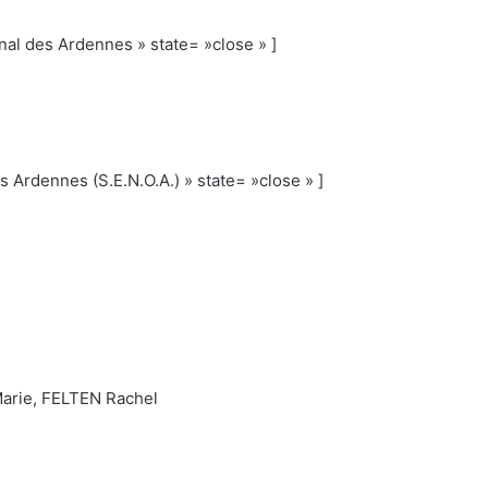
onal des Ardennes » state= »close » ]
 Ardennes (S.E.N.O.A.) » state= »close » ]
rie, FELTEN Rachel