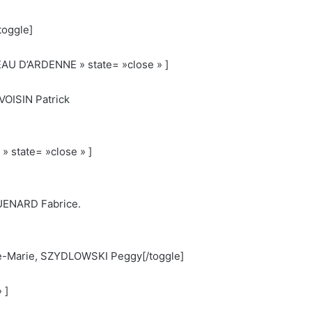
oggle]
EAU D’ARDENNE » state= »close » ]
OISIN Patrick
» state= »close » ]
UENARD Fabrice.
Marie, SZYDLOWSKI Peggy[/toggle]
 ]