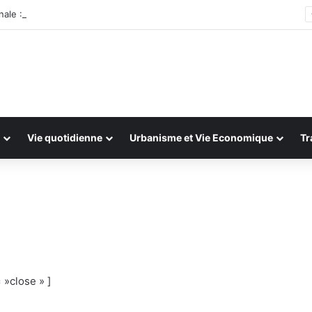
ale : 13 et 14 juillet 2026
Vie quotidienne
Urbanisme et Vie Economique
Tr
 »close » ]