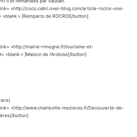
nri II et remaniées par Vauban.
» link= »http://coco.cabri.over-blog.com/article-rocroi-une-
= »blank » ]Remparts de ROCROI[/button]
 link= »http://mairie-rimogne.fr/tourisme-et-
= »blank » ]Maison de l’Ardoise[/button]
aris)
 » link= »http://www.charleville-mezieres.fr/Decouverte-de-
ières[/button]