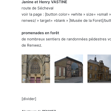
Janine et Henry VASTINE
route de Sécheval
voir la page : [button color= »white » size= »smal
renwez/ » target= »blank » ]Musée de la Foret[/but
promenades en forêt
de nombreux sentiers de randonnées pédestres vou
de Renwez.
[divider]