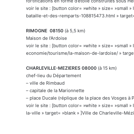
fortifications en forme d’étoile construites sous He
voir le site : [button color= »white » size= »small 
bataille-et-des-remparts-108815473.html » target
RIMOGNE 08150
(à 5,5 km)
Maison de l’Ardoise
voir le site : [button color= »white » size= »small »
economie/tourisme/la-maison-de-lardoise/ » target
CHARLEVILLE-MEZIERES 08000
(à 15 km)
chef-lieu du Département
– ville de Rimbaud
– capitale de la Marionnette
– place Ducale (réplique de la place des Vosges à P
voir le site : [button color= »white » size= »small
la-ville » target= »blank » ]Ville de Charleville-Méz