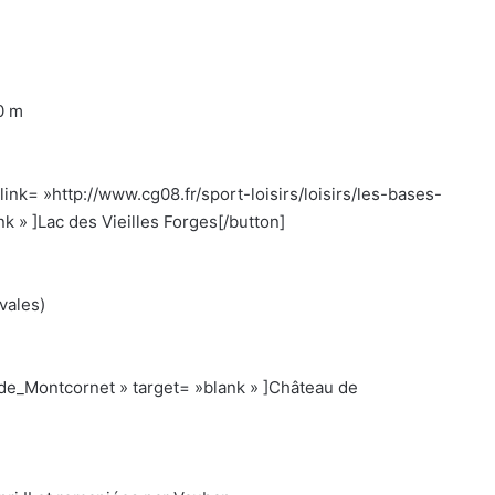
0 m
 link= »http://www.cg08.fr/sport-loisirs/loisirs/les-bases-
nk » ]Lac des Vieilles Forges[/button]
vales)
de_Montcornet » target= »blank » ]Château de