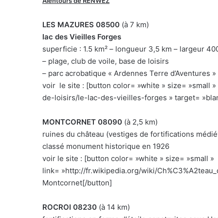
Alentours de RENWEZ
LES MAZURES
08500
(à 7 km)
lac des Vieilles Forges
superficie : 1.5 km² – longueur 3,5 km – largeur 40
– plage, club de voile, base de loisirs
– parc acrobatique « Ardennes Terre d’Aventures »
voir le site : [button color= »white » size= »small »
de-loisirs/le-lac-des-vieilles-forges » target= »bla
MONTCORNET 08090
(à 2,5 km)
ruines du château (vestiges de fortifications médié
classé monument historique en 1926
voir le site : [button color= »white » size= »small »
link= »http://fr.wikipedia.org/wiki/Ch%C3%A2teau_
Montcornet[/button]
ROCROI 08230
(à 14 km)