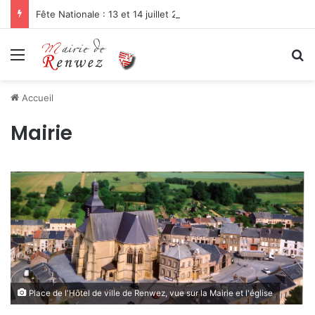
Fête Nationale : 13 et 14 juillet 2026
Menu
R
Accueil
Mairie
Place de l'Hôtel de ville de Renwez, vue sur la Mairie et l'église