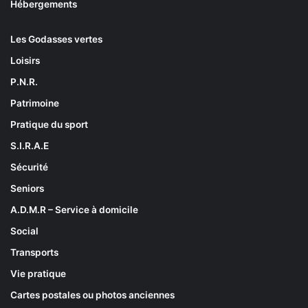
Hébergements
Les Godasses vertes
Loisirs
P.N.R.
Patrimoine
Pratique du sport
S.I.R.A.E
Sécurité
Seniors
A.D.M.R – Service à domicile
Social
Transports
Vie pratique
Cartes postales ou photos anciennes