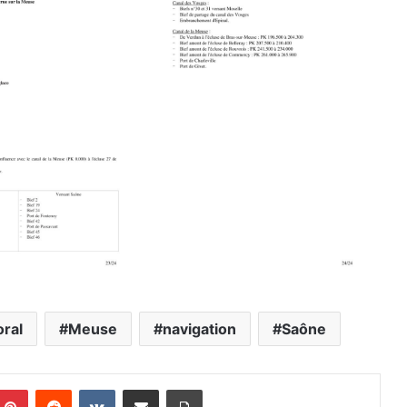
oral
Meuse
navigation
Saône
mblr
Pinterest
Reddit
VKontakte
Partager par email
Imprimer