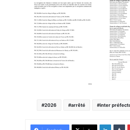
2026
arrêté
inter préfect
Linkedin
Tu