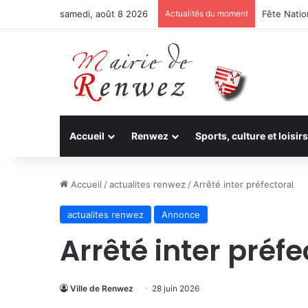
samedi, août 8 2026
Actualités du moment
Fête Nation
Accueil
Renwez
Sports, culture et loisirs
Accueil
/
actualites renwez
/
Arrêté inter préfectoral
actualites renwez
Annonce
Arrêté inter préfe
Ville de Renwez
28 juin 2026