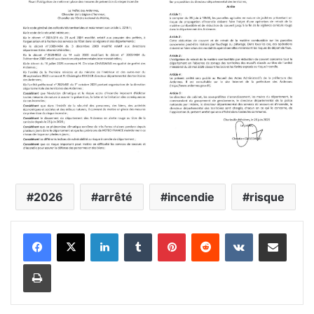
2026
arrêté
incendie
risque
Linkedin
Tumblr
Pinterest
Reddit
VKontakte
Partager par email
Imprimer