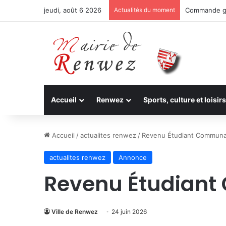
jeudi, août 6 2026
Actualités du moment
Commande g
Accueil
Renwez
Sports, culture et loisirs
Accueil
/
actualites renwez
/
Revenu Étudiant Communa
actualites renwez
Annonce
Revenu Étudian
Ville de Renwez
24 juin 2026