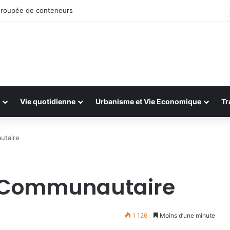
roupée de conteneurs
Vie quotidienne
Urbanisme et Vie Economique
Tr
utaire
t Communautaire
1 126
Moins d’une minute