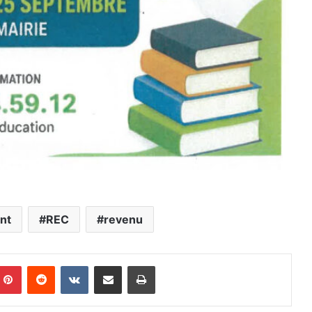
nt
REC
revenu
mblr
Pinterest
Reddit
VKontakte
Partager par email
Imprimer