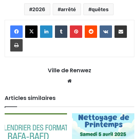
2026
arrêté
quêtes
Linkedin
Tumblr
Pinterest
Reddit
VKontakte
Partager par email
Imprimer
Ville de Renwez
Website
Articles similaires