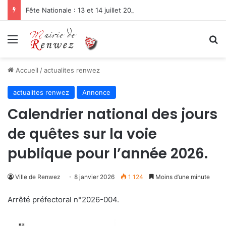
Fête Nationale : 13 et 14 juillet 2026
Menu
R
Accueil
/
actualites renwez
actualites renwez
Annonce
Calendrier national des jours
de quêtes sur la voie
publique pour l’année 2026.
Ville de Renwez
8 janvier 2026
1 124
Moins d’une minute
Arrêté préfectoral n°2026-004.