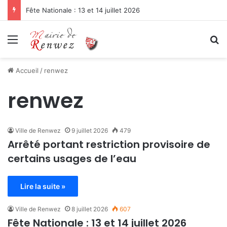
Fête Nationale : 13 et 14 juillet 2026
Menu
R
Accueil
/
renwez
renwez
Ville de Renwez
9 juillet 2026
479
Arrêté portant restriction provisoire de
certains usages de l’eau
Lire la suite »
Ville de Renwez
8 juillet 2026
607
Fête Nationale : 13 et 14 juillet 2026