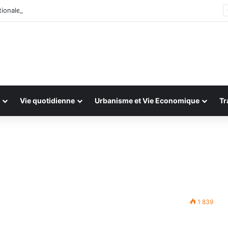
ionale : 13 et 14 juillet 2026
Vie quotidienne
Urbanisme et Vie Economique
Tr
1 839