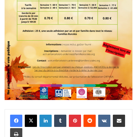
Linkedin
Tumblr
Pinterest
Reddit
VKontakte
Partager par email
Imprimer