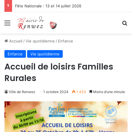
Fête Nationale : 13 et 14 juillet 2026
Menu
R
Accueil
/
Vie quotidienne
/
Enfance
Enfance
Vie quotidienne
Accueil de loisirs Familles
Rurales
Ville de Renwez
1 octobre 2024
1 433
Moins d’une minute