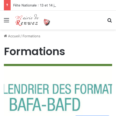
Fête Nationale : 13 et 14 juillet 2026
Menu
R
Accueil
/
Formations
Formations