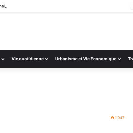
ale : 13 et 14 juillet 2026
Vie quotidienne
Urbanisme et Vie Economique
Tr
1 047