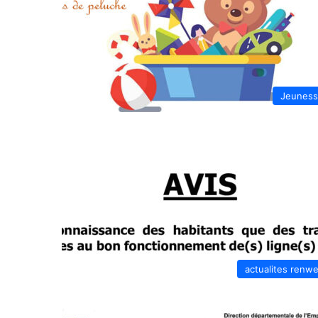
Jeunes
actualites renw