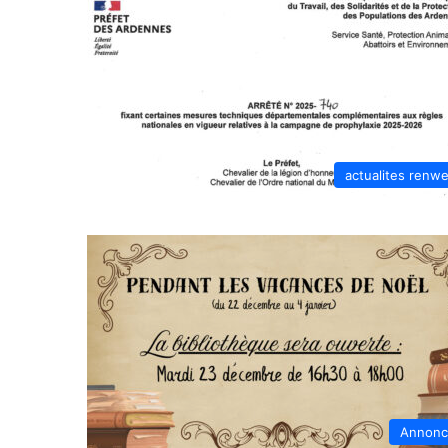
actualites renw
Annonc