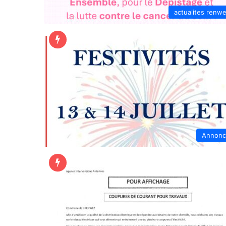
actualites renw
Annonc